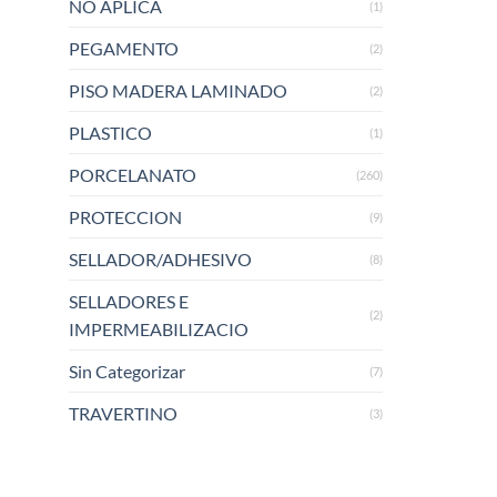
NO APLICA
(1)
PEGAMENTO
(2)
PISO MADERA LAMINADO
(2)
PLASTICO
(1)
PORCELANATO
(260)
PROTECCION
(9)
SELLADOR/ADHESIVO
(8)
SELLADORES E
(2)
IMPERMEABILIZACIO
Sin Categorizar
(7)
TRAVERTINO
(3)