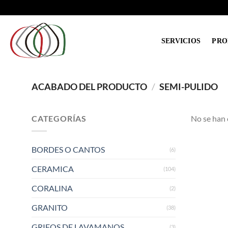
Saltar
al
contenido
SERVICIOS
PRO
ACABADO DEL PRODUCTO
/
SEMI-PULIDO
CATEGORÍAS
No se han 
BORDES O CANTOS
(6)
CERAMICA
(104)
CORALINA
(2)
GRANITO
(38)
GRIFOS DE LAVAMANOS
(3)