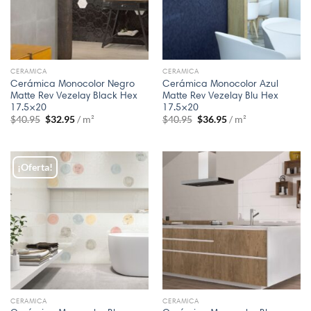
CERAMICA
CERAMICA
Cerámica Monocolor Negro
Cerámica Monocolor Azul
Matte Rev Vezelay Black Hex
Matte Rev Vezelay Blu Hex
17.5×20
17.5×20
$
40.95
$
32.95
/ m²
$
40.95
$
36.95
/ m²
¡Oferta!
CERAMICA
CERAMICA