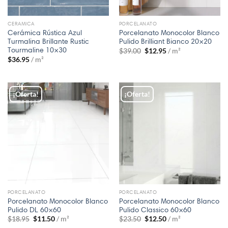
CERAMICA
PORCELANATO
Cerámica Rústica Azul
Porcelanato Monocolor Blanco
Turmalina Brillante Rustic
Pulido Brilliant Bianco 20×20
Tourmaline 10×30
$
39.00
$
12.95
/ m²
$
36.95
/ m²
¡Oferta!
¡Oferta!
PORCELANATO
PORCELANATO
Porcelanato Monocolor Blanco
Porcelanato Monocolor Blanco
Pulido DL 60×60
Pulido Classico 60×60
$
18.95
$
11.50
/ m²
$
23.50
$
12.50
/ m²