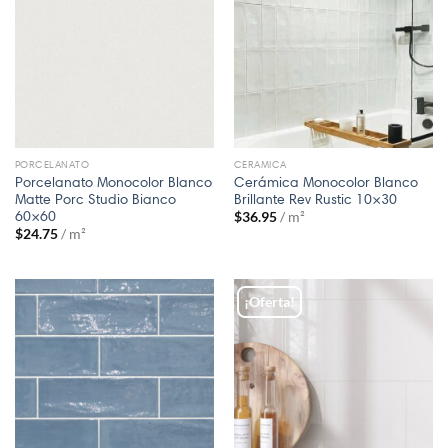
PORCELANATO
CERAMICA
Porcelanato Monocolor Blanco
Cerámica Monocolor Blanco
Matte Porc Studio Bianco
Brillante Rev Rustic 10×30
60×60
$
36.95
/ m²
$
24.75
/ m²
¡Oferta!