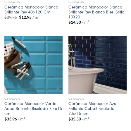
CERAMICA
CERAMICA
Cerámica Monocolor Blanco
Cerámica Monocolor Blanco
Brillante Rev 40×120 Cm
Brillante Rev Blanco Bisel Brillo
10X20
$
39.75
$
12.95
/ m²
$
14.50
/ m²
CERAMICA
CERAMICA
Cerámica Monocolor Verde
Cerámica Monocolor Azul
Aqua Brillante Biselada 7.5×15
Brillante Cobalt Biselado
cm
7.5×15 cm
$
33.96
/ m²
$
35.50
/ m²