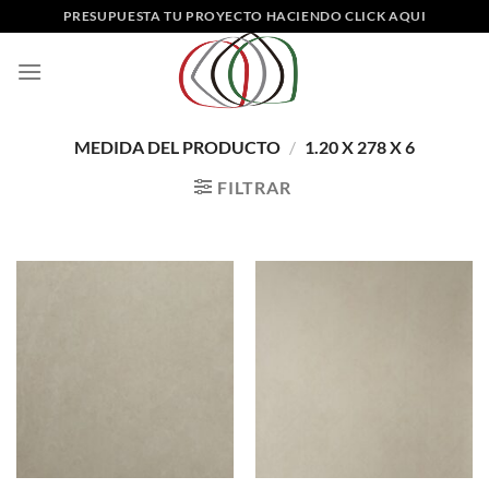
Saltar
PRESUPUESTA TU PROYECTO HACIENDO CLICK AQUI
al
contenido
MEDIDA DEL PRODUCTO
/
1.20 X 278 X 6
FILTRAR