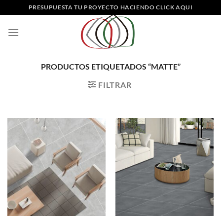
Saltar
PRESUPUESTA TU PROYECTO HACIENDO CLICK AQUI
al
contenido
PRODUCTOS ETIQUETADOS “MATTE”
FILTRAR