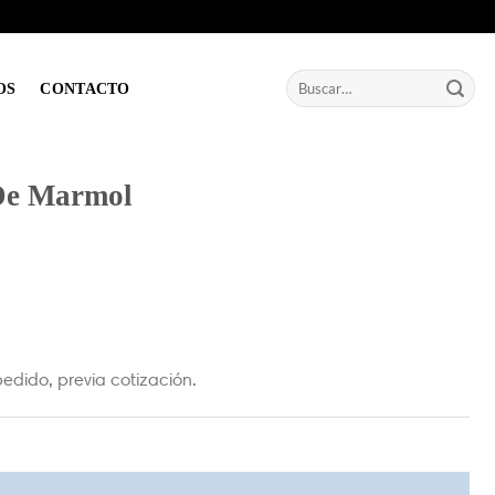
Buscar
OS
CONTACTO
por:
De Marmol
edido, previa cotización.