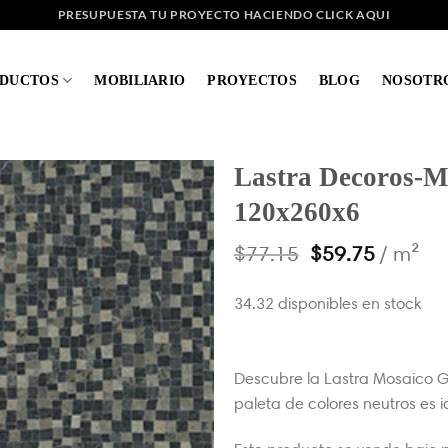
PRESUPUESTA TU PROYECTO HACIENDO CLICK AQUI
DUCTOS
MOBILIARIO
PROYECTOS
BLOG
NOSOTR
Lastra Decoros-M
120x260x6
$
77.15
$
59.75
/ m²
34.32 disponibles en stock
Descubre la Lastra Mosaico Gr
paleta de colores neutros es 