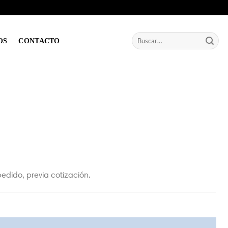
Buscar
OS
CONTACTO
por:
edido, previa cotización.