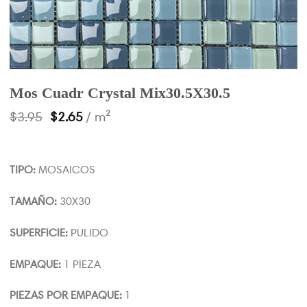
Mos Cuadr Crystal Mix30.5X30.5
El
El
$
3.95
$
2.65
/ m²
precio
precio
original
actual
era:
es:
$3.95.
$2.65.
TIPO:
MOSAICOS
TAMAÑO:
30X30
SUPERFICIE:
PULIDO
EMPAQUE:
1 PIEZA
PIEZAS POR EMPAQUE:
1