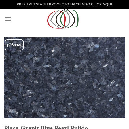
Saltar
PRESUPUESTA TU PROYECTO HACIENDO CLICK AQUI
al
contenido
¡Oferta!
Placa Granit Blue Pearl Pulido