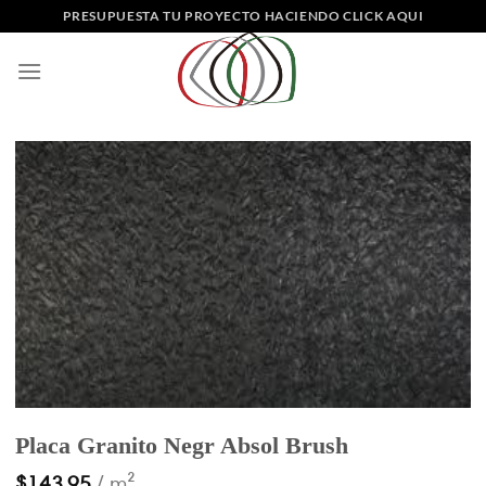
Saltar
PRESUPUESTA TU PROYECTO HACIENDO CLICK AQUI
al
contenido
Placa Granito Negr Absol Brush
$
143.95
/ m²