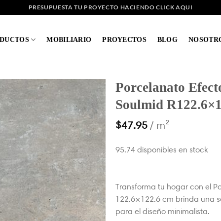
PRESUPUESTA TU PROYECTO HACIENDO CLICK AQUI
DUCTOS
MOBILIARIO
PROYECTOS
BLOG
NOSOTR
Porcelanato Efec
Soulmid R122.6×
$
47.95
/ m²
95.74 disponibles en stock
Transforma tu hogar con el P
122.6×122.6 cm brinda una se
para el diseño minimalista.