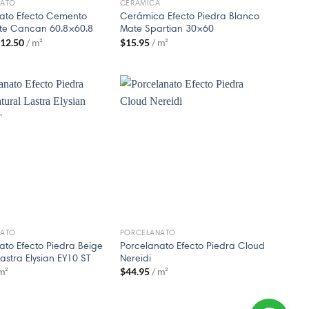
NATO
CERAMICA
ato Efecto Cemento
Cerámica Efecto Piedra Blanco
te Cancan 60.8×60.8
Mate Spartian 30×60
$
12.50
/ m²
$
15.95
/ m²
NATO
PORCELANATO
ato Efecto Piedra Beige
Porcelanato Efecto Piedra Cloud
astra Elysian EY10 ST
Nereidi
 m²
$
44.95
/ m²