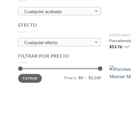
Cualquier acabado
EFECTO
PORCELANAT
Porcelanat
Cualquier efecto
$
53.76
/ m²
FILTRAR POR PRECIO
Precio
Precio
Precio:
$0
—
$2,160
FILTRAR
mínimo
máximo