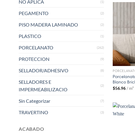
NO APLICA
(1)
PEGAMENTO
(2)
PISO MADERA LAMINADO
(2)
PLASTICO
(1)
PORCELANATO
(262)
PROTECCION
(9)
SELLADOR/ADHESIVO
(8)
PORCELANAT
Porcelanato
SELLADORES E
Blanco Bric
(2)
$
56.96
/ m²
IMPERMEABILIZACIO
Sin Categorizar
(7)
TRAVERTINO
(3)
ACABADO