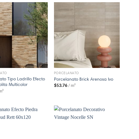
NATO
PORCELANATO
to Tipo Ladrillo Efecto
Porcelanato Brick Arenosa Ivo
lita Multicolor
$
53.76
/ m²
 m²