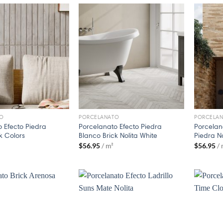
O
PORCELANATO
PORCELA
 Efecto Piedra
Porcelanato Efecto Piedra
Porcelana
k Colors
Blanco Brick Nolita White
Piedra No
$
56.95
/ m²
$
56.95
/