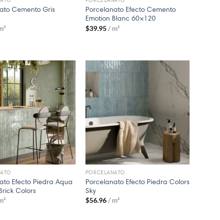
NATO
PORCELANATO
ato Cemento Gris
Porcelanato Efecto Cemento
Emotion Blanc 60×120
 m²
$
39.95
/ m²
NATO
PORCELANATO
ato Efecto Piedra Aqua
Porcelanato Efecto Piedra Colors
 Brick Colors
Sky
 m²
$
56.96
/ m²