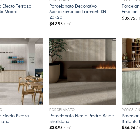
O
PORCELANATO
PORCELA
 Efecto Terrazo
Porcelanato Decorativo
Porcelan
te Macro
Monocromático Tramonti SN
Emotion
20×20
$
39.95
/
$
42.95
/ m²
O
PORCELANATO
PORCELA
 Efecto Piedra
Porcelanato Efecto Piedra Beige
Porcelan
Bianc
Shellstone
Brillante
$
38.95
/ m²
$
56.96
/