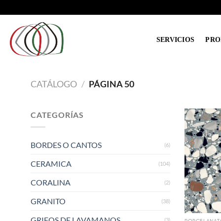
Saltar
al
contenido
SERVICIOS
PRO
CATÁLOGO
/
PÁGINA 50
CATEGORÍAS
BORDES O CANTOS
(6)
CERAMICA
(104)
CORALINA
(2)
GRANITO
(38)
GRIFOS DE LAVAMANOS
(3)