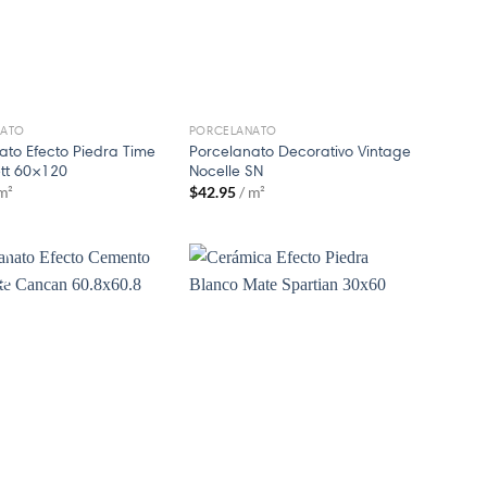
NATO
PORCELANATO
ato Efecto Piedra Time
Porcelanato Decorativo Vintage
tt 60×120
Nocelle SN
 m²
$
42.95
/ m²
!