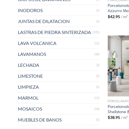
PORCELANAT
Porcelanato
INODOROS
Azzurro Ma
(1)
$
42.95
/ m²
JUNTAS DE DILATACION
(1)
LASTRAS DE PIEDRA SINTERIZADA
(195)
LAVA VOLCANICA
(11)
LAVAMANOS
(10)
LECHADA
(3)
LIMESTONE
(3)
LIMPIEZA
(5)
MARMOL
(11)
PORCELANAT
Porcelanato
MOSAICOS
(14)
Shellstone 
$
38.95
/ m²
MUEBLES DE BANOS
(5)