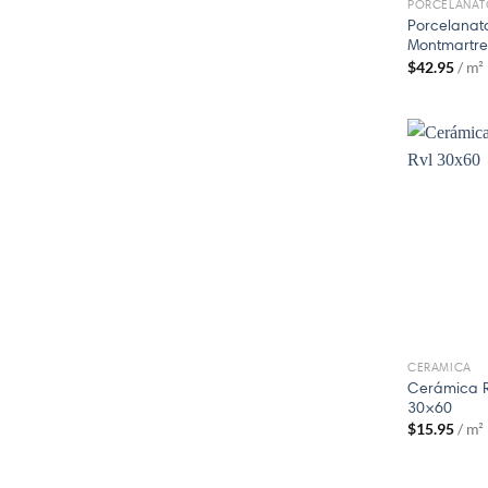
PORCELANAT
Porcelanat
Montmartr
$
42.95
/ m²
CERAMICA
Cerámica R
30×60
$
15.95
/ m²