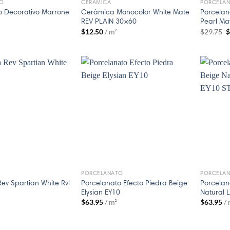
O
CERAMICA
PORCELA
o Decorativo Marrone
Cerámica Monocolor White Mate
Porcelan
e
REV PLAIN 30×60
Pearl Ma
$
12.50
/ m²
$
29.75
PORCELANATO
PORCELA
ev Spartian White Rvl
Porcelanato Efecto Piedra Beige
Porcelan
Elysian EY10
Natural L
$
63.95
/ m²
$
63.95
/