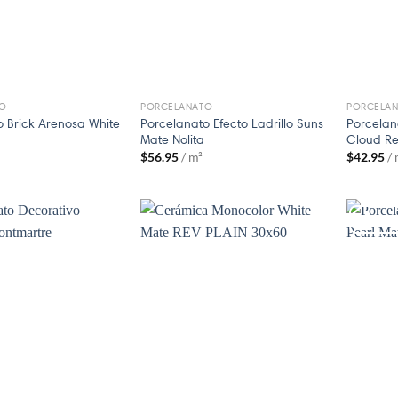
O
PORCELANATO
PORCELA
Porcelanato Efecto Ladrillo Suns
Porcelan
o Brick Arenosa White
Mate Nolita
Cloud Re
$
56.95
/ m²
$
42.95
/
¡Oferta