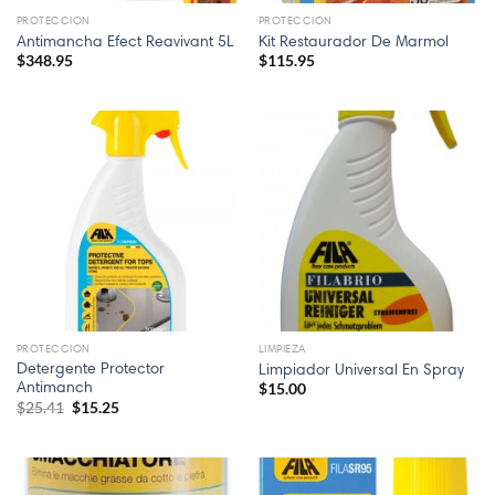
PROTECCION
PROTECCION
Antimancha Efect Reavivant 5L
Kit Restaurador De Marmol
$
348.95
$
115.95
¡Oferta!
PROTECCION
LIMPIEZA
Detergente Protector
Limpiador Universal En Spray
Antimanch
$
15.00
El
El
$
25.41
$
15.25
precio
precio
original
actual
era:
es:
$25.41.
$15.25.