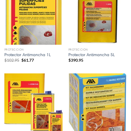
PROTECCION
PROTECCION
Protector Antimancha 1L
Protector Antimancha 5L
El
El
$
102.95
$
61.77
$
390.95
precio
precio
original
actual
era:
es:
$102.95.
$61.77.