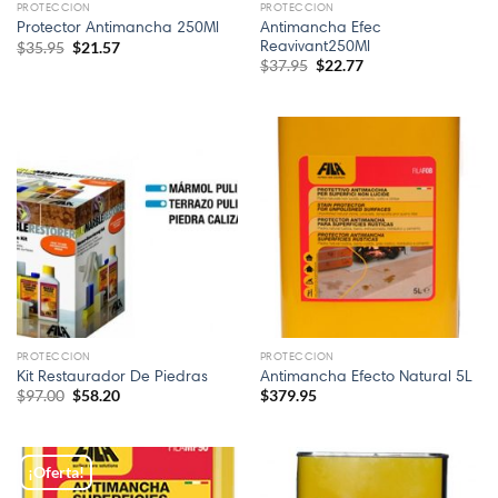
PROTECCION
PROTECCION
Antimancha Efec
Protector Antimancha 250Ml
Reavivant250Ml
El
El
$
35.95
$
21.57
precio
precio
El
El
$
37.95
$
22.77
original
actual
precio
precio
era:
es:
original
actual
$35.95.
$21.57.
era:
es:
$37.95.
$22.77.
¡Oferta!
PROTECCION
PROTECCION
Kit Restaurador De Piedras
Antimancha Efecto Natural 5L
El
El
$
97.00
$
58.20
$
379.95
precio
precio
original
actual
era:
es:
$97.00.
$58.20.
¡Oferta!