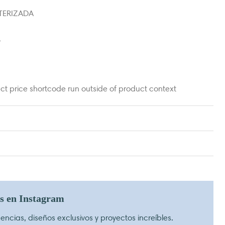
TERIZADA
L
t price shortcode run outside of product context
os en Instagram
ncias, diseños exclusivos y proyectos increíbles.