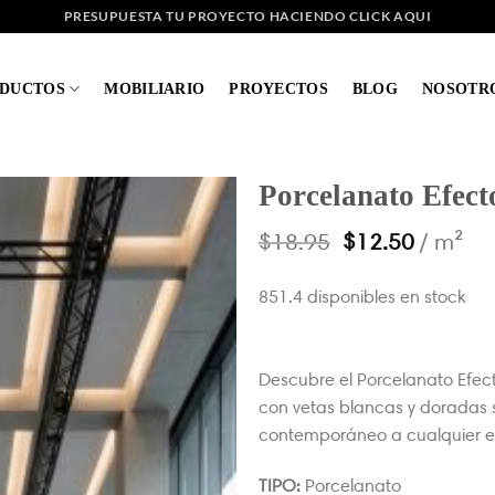
PRESUPUESTA TU PROYECTO HACIENDO CLICK AQUI
DUCTOS
MOBILIARIO
PROYECTOS
BLOG
NOSOTR
Porcelanato Efec
$
18.95
$
12.50
/ m²
851.4 disponibles en stock
Descubre el Porcelanato Efect
con vetas blancas y doradas s
contemporáneo a cualquier e
TIPO:
Porcelanato