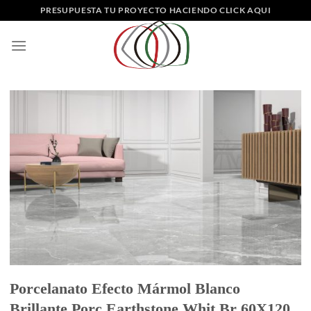
Saltar
PRESUPUESTA TU PROYECTO HACIENDO CLICK AQUI
al
contenido
Porcelanato Efecto Mármol Blanco
Brillante Porc Earthstone Whit Br 60X120