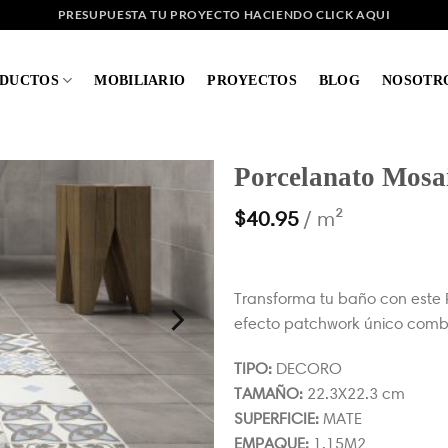
PRESUPUESTA TU PROYECTO HACIENDO CLICK AQUI
DUCTOS
MOBILIARIO
PROYECTOS
BLOG
NOSOTR
Porcelanato Mosai
$
40.95
/ m²
Transforma tu baño con este P
efecto patchwork único combi
TIPO:
DECORO
TAMAÑO:
22.3X22.3 cm
SUPERFICIE:
MATE
EMPAQUE:
1.15M2