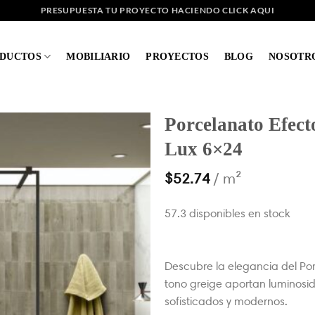
PRESUPUESTA TU PROYECTO HACIENDO CLICK AQUI
DUCTOS
MOBILIARIO
PROYECTOS
BLOG
NOSOTR
Porcelanato Efect
Lux 6×24
$
52.74
/ m²
57.3 disponibles en stock
Descubre la elegancia del Por
tono greige aportan luminosid
sofisticados y modernos.