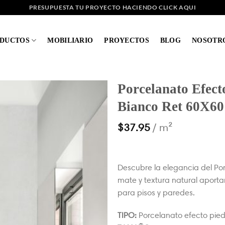
PRESUPUESTA TU PROYECTO HACIENDO CLICK AQUI
DUCTOS
MOBILIARIO
PROYECTOS
BLOG
NOSOTR
Porcelanato Efect
Bianco Ret 60X60
$
37.95
/ m²
Descubre la elegancia del Po
mate y textura natural aporta
para pisos y paredes.
TIPO:
Porcelanato efecto pie