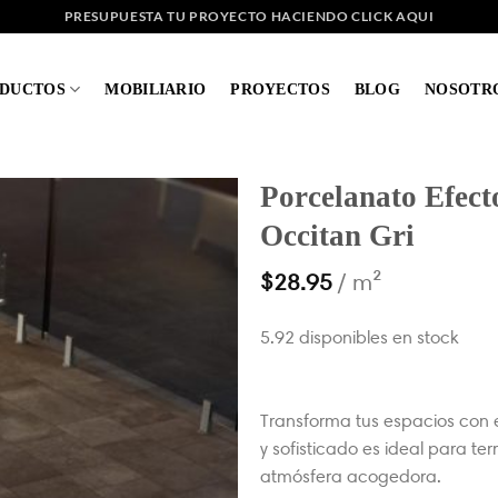
PRESUPUESTA TU PROYECTO HACIENDO CLICK AQUI
DUCTOS
MOBILIARIO
PROYECTOS
BLOG
NOSOTR
Porcelanato Efect
Occitan Gri
$
28.95
/ m²
5.92 disponibles en stock
Transforma tus espacios con e
y sofisticado es ideal para te
atmósfera acogedora.