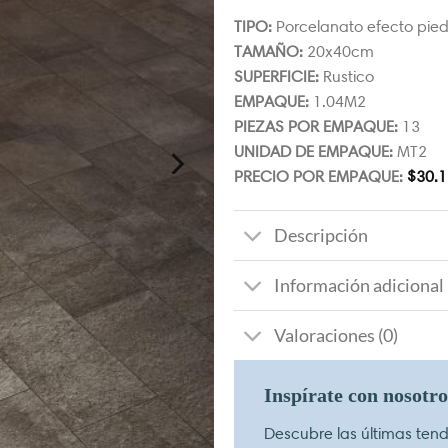
TIPO:
Porcelanato efecto pie
TAMAÑO:
20x40cm
SUPERFICIE:
Rustico
EMPAQUE:
1.04M2
PIEZAS POR EMPAQUE:
13
UNIDAD DE EMPAQUE:
MT2
PRECIO POR EMPAQUE:
$
30.1
Descripción
Información adicional
Valoraciones (0)
Inspírate con nosotr
Descubre las últimas tende