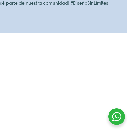
 sé parte de nuestra comunidad! #DiseñoSinLímites