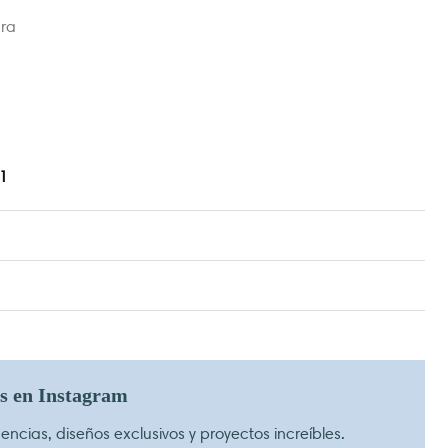
dra
1
os en Instagram
ncias, diseños exclusivos y proyectos increíbles.