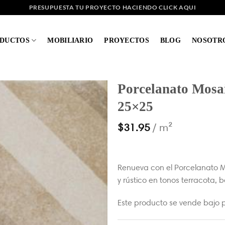
PRESUPUESTA TU PROYECTO HACIENDO CLICK AQUI
DUCTOS
MOBILIARIO
PROYECTOS
BLOG
NOSOTR
Porcelanato Mosa
25×25
$
31.95
/ m²
Renueva con el Porcelanato M
y rústico en tonos terracota, 
Este producto se vende bajo p