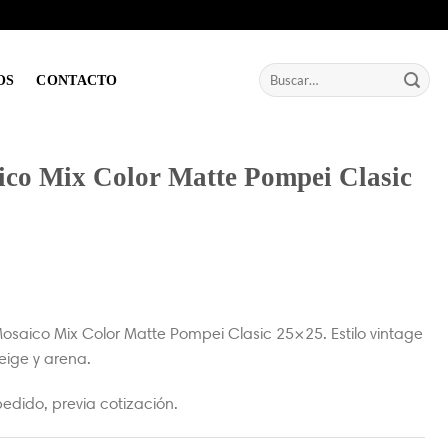
Buscar
OS
CONTACTO
por:
ico Mix Color Matte Pompei Clasic
osaico Mix Color Matte Pompei Clasic 25×25. Estilo vintage
beige y arena.
edido, previa cotización.