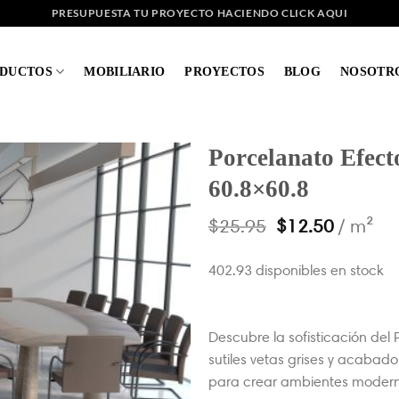
PRESUPUESTA TU PROYECTO HACIENDO CLICK AQUI
DUCTOS
MOBILIARIO
PROYECTOS
BLOG
NOSOTR
Porcelanato Efec
60.8×60.8
$
25.95
$
12.50
/ m²
402.93 disponibles en stock
Descubre la sofisticación del
sutiles vetas grises y acabad
para crear ambientes modern