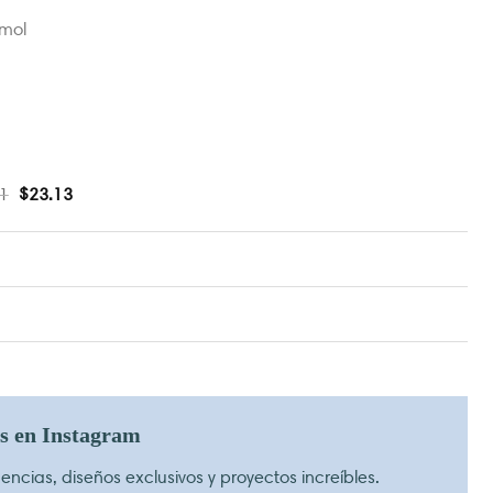
mol
1
$
23.13
os en Instagram
ncias, diseños exclusivos y proyectos increíbles.