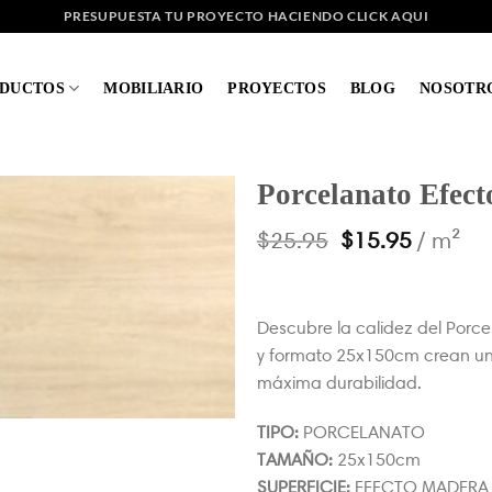
PRESUPUESTA TU PROYECTO HACIENDO CLICK AQUI
DUCTOS
MOBILIARIO
PROYECTOS
BLOG
NOSOTR
Porcelanato Efec
$
25.95
$
15.95
/ m²
Descubre la calidez del Por
y formato 25x150cm crean un 
máxima durabilidad.
TIPO:
PORCELANATO
TAMAÑO:
25x150cm
SUPERFICIE:
EFECTO MADERA