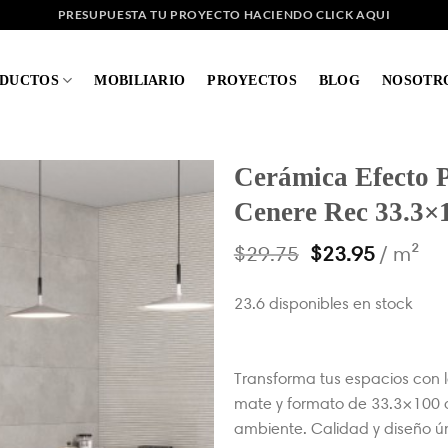
PRESUPUESTA TU PROYECTO HACIENDO CLICK AQUI
DUCTOS
MOBILIARIO
PROYECTOS
BLOG
NOSOTR
Cerámica Efecto P
Cenere Rec 33.3×
$
29.75
$
23.95
/ m²
23.6 disponibles en stock
Transforma tus espacios con 
mate y formato de 33.3×100 c
ambiente. Calidad y diseño ú