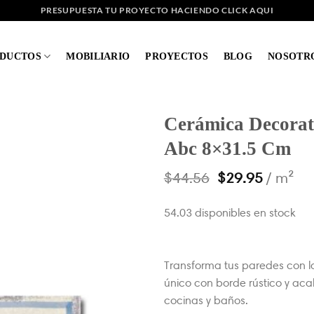
PRESUPUESTA TU PROYECTO HACIENDO CLICK AQUI
DUCTOS
MOBILIARIO
PROYECTOS
BLOG
NOSOTR
Cerámica Decorati
Abc 8×31.5 Cm
$
44.56
$
29.95
/ m²
54.03 disponibles en stock
Transforma tus paredes con l
único con borde rústico y acab
cocinas y baños.