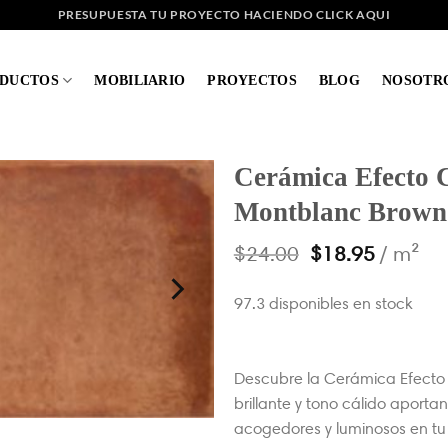
PRESUPUESTA TU PROYECTO HACIENDO CLICK AQUI
DUCTOS
MOBILIARIO
PROYECTOS
BLOG
NOSOTR
Cerámica Efecto 
Montblanc Brown
$
24.00
$
18.95
/ m²
97.3 disponibles en stock
Descubre la Cerámica Efect
brillante y tono cálido aporta
acogedores y luminosos en tu