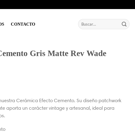
Buscar
OS
CONTACTO
por:
Cemento Gris Matte Rev Wade
 nuestra Cerámica Efecto Cemento. Su diseño patchwork
e aporta un carácter vintage y artesanal, ideal para
os.
nto