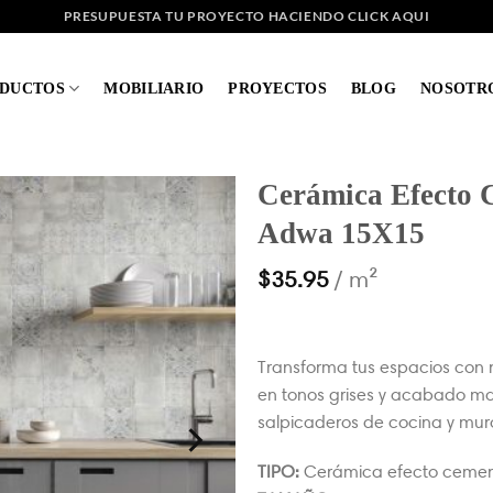
PRESUPUESTA TU PROYECTO HACIENDO CLICK AQUI
DUCTOS
MOBILIARIO
PROYECTOS
BLOG
NOSOTR
Cerámica Efecto 
Adwa 15X15
$
35.95
/ m²
Transforma tus espacios con
en tonos grises y acabado mat
salpicaderos de cocina y mur
TIPO:
Cerámica efecto ceme